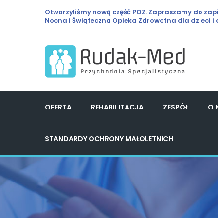
Otworzyliśmy nową część POZ.
Zapraszamy do zap
Nocna i Świąteczna Opieka Zdrowotna
dla dzieci i
OFERTA
REHABILITACJA
ZESPÓŁ
O 
STANDARDY OCHRONY MAŁOLETNICH