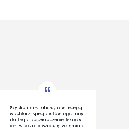
Szybka i miła obsługa w recepcji,
Je
wachlarz specjalistów ogromny,
fac
do tego doświadczenie lekarzy i
ob
ich wiedza powodują że śmiało
naj