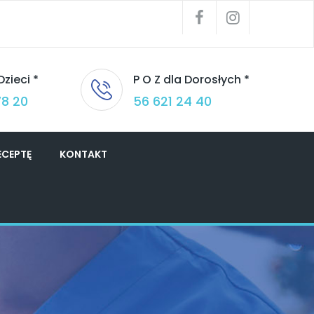
Dzieci *
P O Z dla Dorosłych *
78 20
56 621 24 40
CEPTĘ
KONTAKT