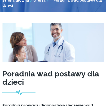
Strona główna
/
Oferta
/
Poradnia wad postawy dla
dzieci
Poradnia wad postawy dla
dzieci
Poradnia prowadzi diagnostykę i leczenie wad