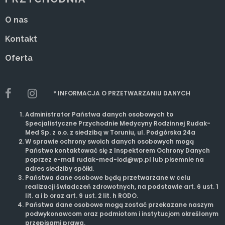
O nas
Kontakt
Oferta
* INFORMACJA O PRZETWARZANIU DANYCH
Administrator Państwa danych osobowych to
Specjalistyczne Przychodnie Medycyny Rodzinnej Rudak-
Med Sp. z o.o. z siedzibą w Toruniu, ul. Podgórska 24a
W sprawie ochrony swoich danych osobowych mogą
Państwo kontaktować się z Inspektorem Ochrony Danych
poprzez e-mail rudak-med-iod@wp.pl lub pisemnie na
adres siedziby spółki.
Państwa dane osobowe będą przetwarzane w celu
realizacji świadczeń zdrowotnych, na podstawie art. 6 ust. 1
lit. a i b oraz art. 9 ust. 2 lit. h RODO.
Państwa dane osobowe mogą zostać przekazane naszym
podwykonawcom oraz podmiotom i instytucjom określonym
przepisami prawa.